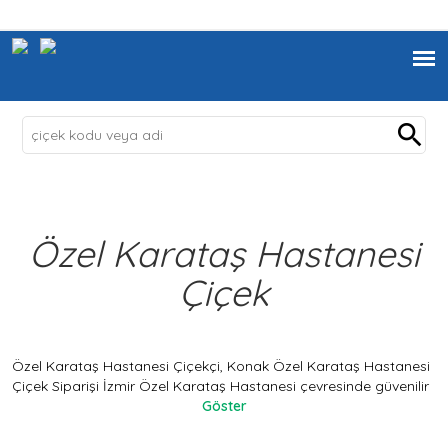
Özel Karataş Hastanesi
Çiçek
Özel Karataş Hastanesi Çiçekçi, Konak Özel Karataş Hastanesi
Çiçek Siparişi İzmir Özel Karataş Hastanesi çevresinde güvenilir
bir çiçekçi mi arıyorsunuz? İzmir Konak Özel Karataş Hastanesi
Göster
bölgesinde sevdiklerinize taze, canlı ve özenle hazırlanmış
çiçekleri ulaştıran profesyonel çiçekçi hizmetimiz ile