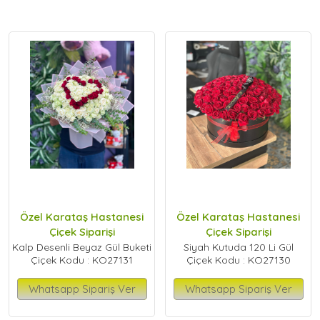
Hastanesi Çiçek Siparişi Verin İzmir Özel Karataş Hastanesi
çiçekçi arayışınızı ertelemeyin. Online çiçek siparişi, aynı gün
teslim çiçek gönderimi ve acil çiçekçi hizmetimiz ile
sevdiklerinize hızlı ve unutulmaz sürprizler yapın. En yakın
çiçekçi, uygun fiyatlı çiçek siparişi ve hızlı çiçek gönder
seçenekleri ile şimdi sipariş verin, farkı yaşayın.
Özel Karataş Hastanesi
Özel Karataş Hastanesi
Çiçek Siparişi
Çiçek Siparişi
Kalp Desenli Beyaz Gül Buketi
Siyah Kutuda 120 Li Gül
Çiçek Kodu : KO27131
Çiçek Kodu : KO27130
Whatsapp Sipariş Ver
Whatsapp Sipariş Ver